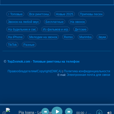
↑ Топовые
Все рингтоны
Новые 2025
Припевы песен
Звонок на любой вкус
Бесплатные
На звонок
На будильник и смс
Из фильмов и игр
Детские
На iPhone
Мелодии на звонок
Remix
Marimba
Звуки
TikTok
Разные
©
TopZvonok.com - Топовые рингтоны на телефон
Правообладателям/Copyright(DMCA)
Политика конфиденциальности
|
Электронная почта для связи
E-mail:
Pia Ioana - Legamant
00:00
…