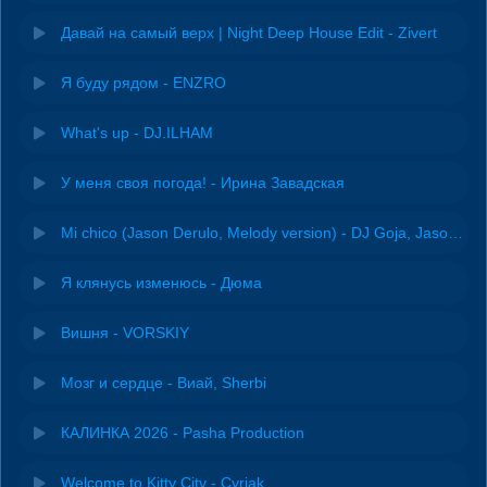
Давай на самый верх | Night Deep House Edit - Zivert
Я буду рядом - ENZRO
What's up - DJ.ILHAM
У меня своя погода! - Ирина Завадская
Mi chico (Jason Derulo, Melody version) - DJ Goja, Jason Derulo & Melody
Я клянусь изменюсь - Дюма
Вишня - VORSKIY
Мозг и сердце - Виай, Sherbi
КАЛИНКА 2026 - Pasha Production
Welcome to Kitty City - Cyriak