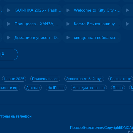
- Виай, Sherbi
КАЛИНКА 2026 - Pasha Production
Welcome to Kitty City - Cyriak
ы - Дисковолна
Принцесса - ХАНЗА, Adjo
Косил Ясь конюшину - ВИА "Песняры"
iginal mix) - MODESSON
Дыхание в унисон - DJ Maximus
священная война мэшап - меллстрой х урал гайсин
ЩЁ
Новые 2025
Припевы песен
Звонок на любой вкус
Бесплатные
ьмов и игр
Детские
На iPhone
Мелодии на звонок
Remix
M
нгтоны на телефон
Правообладателям/Copyright(DMCA)
E-m