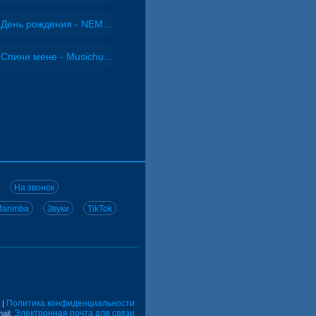
День рождения - NEMIGA
Спини мене - Musichuman
На звонок
arimba
Звуки
TikTok
Политика конфиденциальности
|
Электронная почта для связи
ail: