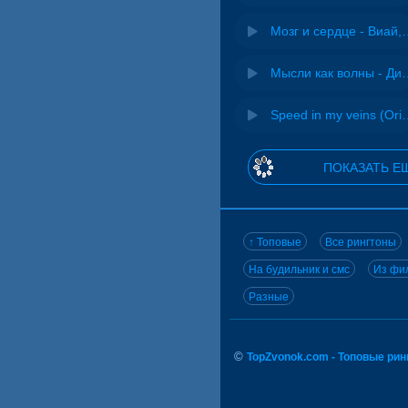
Мозг и сердце 
Мысли как волн
Speed in my veins (Or
ПОКАЗАТЬ Е
↑ Топовые
Все рингтоны
На будильник и смс
Из фил
Разные
©
TopZvonok.com - Топовые ри