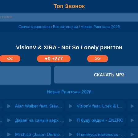
Топ Звонок
Скачать рингтоны
Все категории
Новые Рингтоны 2026
/
/
VisionV & XIRA - Not So Lonely рингтон
<<
♥
0
+277
>>
СКАЧАТЬ MP3
Новые Рингтоны 2026
onely (Extended Mix)
Alan Walker feat. Steve Aoki & Lonely Club & Arash - Broken Angel (This is Lonely Club)
VisionV feat. Loek & LORYN - With You
riginal mix) - Zexov
Давай на самый верх | Night Deep House Edit - Zivert
Я буду рядом - ENZRO
 Ирина Завадская
Mi chico (Jason Derulo, Melody version) - DJ Goja, Jason Derulo & Melody
Я клянусь изменюсь - Дюма