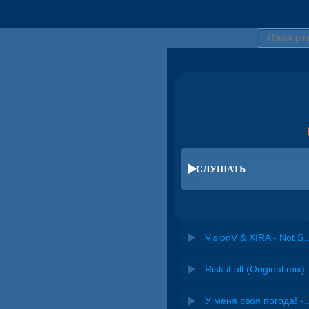
СЛУШАТЬ
VisionV & XIRA - Not So L
Risk it all (O
У меня своя погода! -