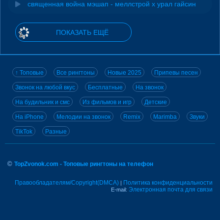
священная война мэшап - меллстрой х урал гайсин
ПОКАЗАТЬ ЕЩЁ
↑ Топовые
Все рингтоны
Новые 2025
Припевы песен
Звонок на любой вкус
Бесплатные
На звонок
На будильник и смс
Из фильмов и игр
Детские
На iPhone
Мелодии на звонок
Remix
Marimba
Звуки
TikTok
Разные
©
TopZvonok.com - Топовые рингтоны на телефон
Правообладателям/Copyright(DMCA)
Политика конфиденциальности
|
Электронная почта для связи
E-mail: