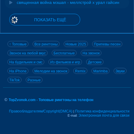
священная война мэшап - меллстрой х урал гайсин
ПОКАЗАТЬ ЕЩЁ
↑ Топовые
Все рингтоны
Новые 2025
Припевы песен
Звонок на любой вкус
Бесплатные
На звонок
На будильник и смс
Из фильмов и игр
Детские
На iPhone
Мелодии на звонок
Remix
Marimba
Звуки
TikTok
Разные
©
TopZvonok.com - Топовые рингтоны на телефон
Правообладателям/Copyright(DMCA)
Политика конфиденциальности
|
Электронная почта для связи
E-mail: