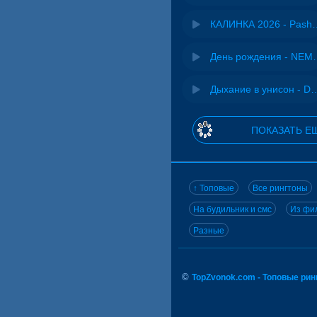
КАЛИНКА 2026 - 
День рожд
Дыхание в унисон -
ПОКАЗАТЬ Е
↑ Топовые
Все рингтоны
На будильник и смс
Из фил
Разные
©
TopZvonok.com - Топовые ри