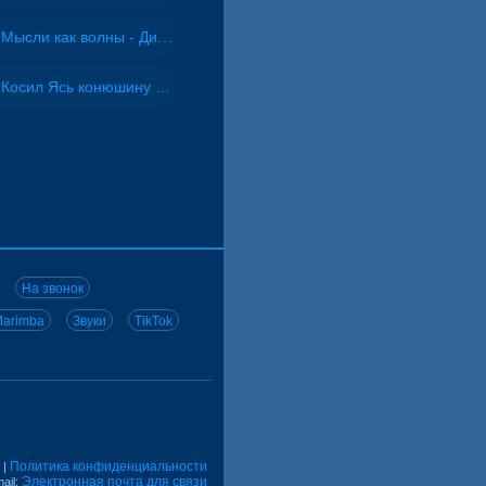
Мысли как волны - Дисковолна
Косил Ясь конюшину - ВИА "Песняры"
На звонок
arimba
Звуки
TikTok
Политика конфиденциальности
|
Электронная почта для связи
ail: