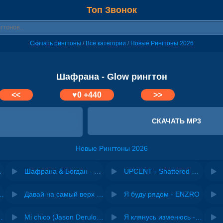
Топ Звонок
Скачать рингтоны
Все категории
Новые Рингтоны 2026
/
/
Шафрана - Glow рингтон
<<
♥
0
+440
>>
СКАЧАТЬ MP3
Новые Рингтоны 2026
 одна
Шафрана & Богдан - Навстречу счастью
UPCENT - Shattered Glow
riginal mix) - Zexov
Давай на самый верх | Night Deep House Edit - Zivert
Я буду рядом - ENZRO
 Ирина Завадская
Mi chico (Jason Derulo, Melody version) - DJ Goja, Jason Derulo & Melody
Я клянусь изменюсь - Дюма