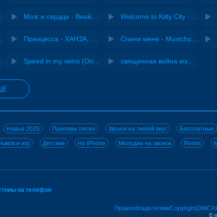
Pasha Production
Мозг и сердце - Виай, Sherbi
Welcome to Kitty City - Cyriak
ения - NEMIGA
Принцесса - ХАНЗА, Adjo
Спини мене - Musichuman
 DJ Maximus
Speed in my veins (Original mix) - MODESSON
священная война мэшап - меллстрой х урал гайсин
ЩЁ
Новые 2025
Припевы песен
Звонок на любой вкус
Бесплатные
ьмов и игр
Детские
На iPhone
Мелодии на звонок
Remix
M
нгтоны на телефон
Правообладателям/Copyright(DMCA)
E-m