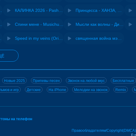
- Виай, Sherbi
КАЛИНКА 2026 - Pasha Production
Принцесса - ХАНЗА, Adjo
ения - NEMIGA
Спини мене - Musichuman
Мысли как волны - Дисковолна
ВИА "Песняры"
Speed in my veins (Original mix) - MODESSON
священная война мэшап - меллстрой х урал гайсин
ЩЁ
Новые 2025
Припевы песен
Звонок на любой вкус
Бесплатные
ьмов и игр
Детские
На iPhone
Мелодии на звонок
Remix
M
нгтоны на телефон
Правообладателям/Copyright(DMCA)
E-m