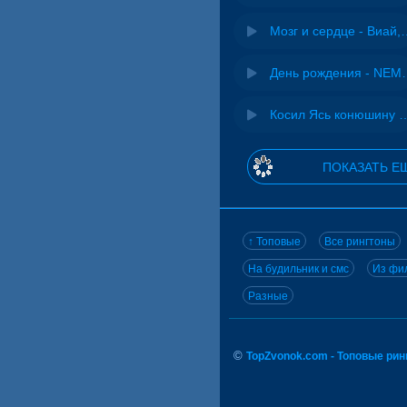
Мозг и сердце 
День рожд
Косил Ясь конюшину - 
ПОКАЗАТЬ Е
↑ Топовые
Все рингтоны
На будильник и смс
Из фил
Разные
©
TopZvonok.com - Топовые ри