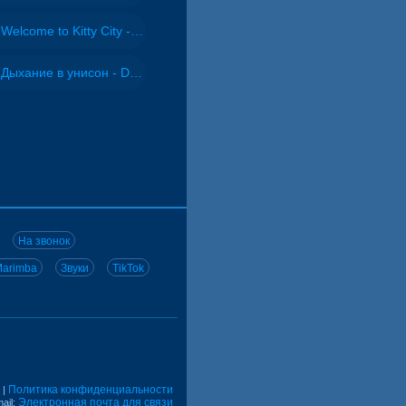
Welcome to Kitty City - Cyriak
Дыхание в унисон - DJ Maximus
На звонок
arimba
Звуки
TikTok
Политика конфиденциальности
|
Электронная почта для связи
ail: