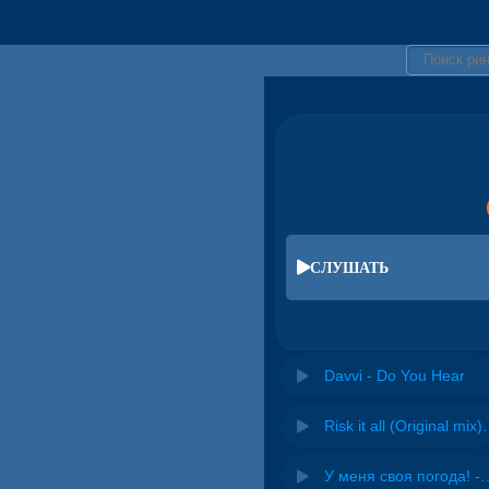
СЛУШАТЬ
Davvi - Do You Hear
Risk it all (O
У меня своя погода! -