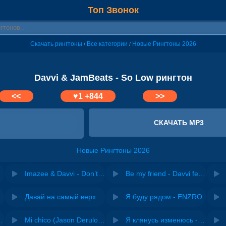
Топ Звонок
Скачать рингтоны
Все категории
Новые Рингтоны 2026
/
/
Davvi & JamBeats - So Low рингтон
<<
♥
1
+844
>>
СКАЧАТЬ MP3
Новые Рингтоны 2026
Imazee & Davvi - Don’t Lie To Me Again
Be my friend - Davvi feat. DNDM
riginal mix) - Zexov
Давай на самый верх | Night Deep House Edit - Zivert
Я буду рядом - ENZRO
 Ирина Завадская
Mi chico (Jason Derulo, Melody version) - DJ Goja, Jason Derulo & Melody
Я клянусь изменюсь - Дюма