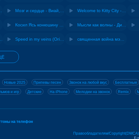
Pasha Production
Мозг и сердце - Виай, Sherbi
Welcome to Kitty City - Cyriak
jo
Косил Ясь конюшину - ВИА "Песняры"
Мысли как волны - Дисковолна
не - Musichuman
Speed in my veins (Original mix) - MODESSON
священная война мэшап - меллстрой х урал гайсин
ЩЁ
Новые 2025
Припевы песен
Звонок на любой вкус
Бесплатные
ьмов и игр
Детские
На iPhone
Мелодии на звонок
Remix
M
нгтоны на телефон
Правообладателям/Copyright(DMCA)
E-m