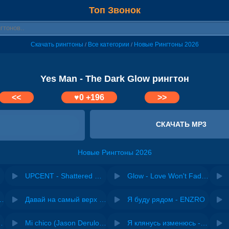
Топ Звонок
Скачать рингтоны
Все категории
Новые Рингтоны 2026
/
/
Yes Man - The Dark Glow рингтон
<<
♥
0
+196
>>
СКАЧАТЬ MP3
Новые Рингтоны 2026
UPCENT - Shattered Glow
Glow - Love Won't Fade Away
riginal mix) - Zexov
Давай на самый верх | Night Deep House Edit - Zivert
Я буду рядом - ENZRO
 Ирина Завадская
Mi chico (Jason Derulo, Melody version) - DJ Goja, Jason Derulo & Melody
Я клянусь изменюсь - Дюма