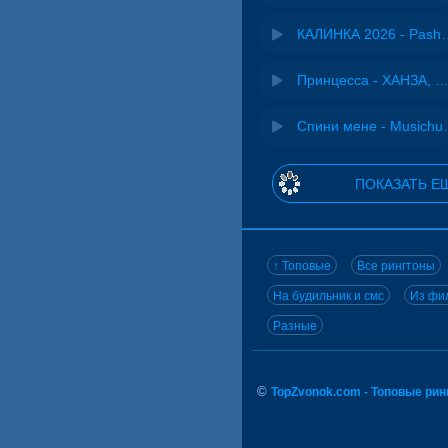
КАЛИНКА 2026 - 
Принцесса - ХАНЗА, Ad
Спини ме
ПОКАЗАТЬ Е
↑ Топовые
Все рингтоны
На будильник и смс
Из фил
Разные
©
TopZvonok.com - Топовые ри