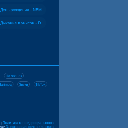
День рождения - NEMIGA
Дыхание в унисон - DJ Maximus
На звонок
arimba
Звуки
TikTok
Политика конфиденциальности
|
Электронная почта для связи
ail: