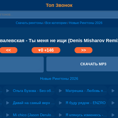
Топ Звонок
Скачать рингтоны
Все категории
Новые Рингтоны 2026
/
/
валевская - Ты меня не ищи (Denis Misharov Remi
<<
♥
0
+146
>>
СКАЧАТЬ MP3
Новые Рингтоны 2026
Оксана Ковалевская, Antonas
Ольга Бузова - Без обид (Denis Misharov Remix)
Матрешка - Любовь понарошку (Denis Misharov Remix)
riginal mix) - Zexov
Давай на самый верх | Night Deep House Edit - Zivert
Я буду рядом - ENZRO
 Ирина Завадская
Mi chico (Jason Derulo, Melody version) - DJ Goja, Jason Derulo & Melody
Я клянусь изменюсь - Дюма