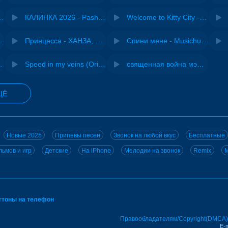
- Виай, Sherbi
КАЛИНКА 2026 - Pasha Production
Welcome to Kitty City - Cyriak
ения - NEMIGA
Принцесса - ХАНЗА, Adjo
Спини мене - Musichuman
ВИА "Песняры"
Speed in my veins (Original mix) - MODESSON
священная война мэшап - меллстрой х урал гайсин
ЩЁ
Новые 2025
Припевы песен
Звонок на любой вкус
Бесплатные
ьмов и игр
Детские
На iPhone
Мелодии на звонок
Remix
M
нгтоны на телефон
Правообладателям/Copyright(DMCA)
E-m