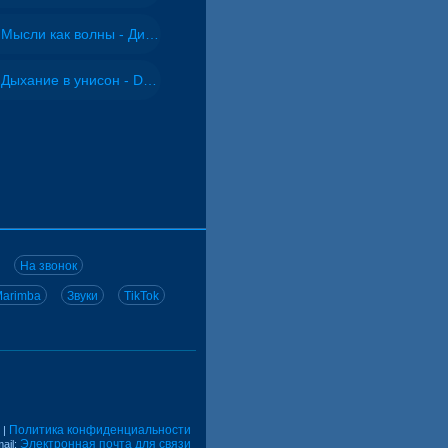
Мысли как волны - Дисковолна
Дыхание в унисон - DJ Maximus
На звонок
arimba
Звуки
TikTok
Политика конфиденциальности
|
Электронная почта для связи
ail: