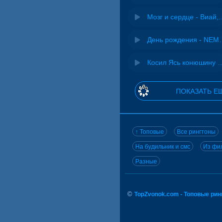
Мозг и сердце 
День рожд
Косил Ясь конюшину - 
ПОКАЗАТЬ Е
↑ Топовые
Все рингтоны
На будильник и смс
Из фил
Разные
©
TopZvonok.com - Топовые ри