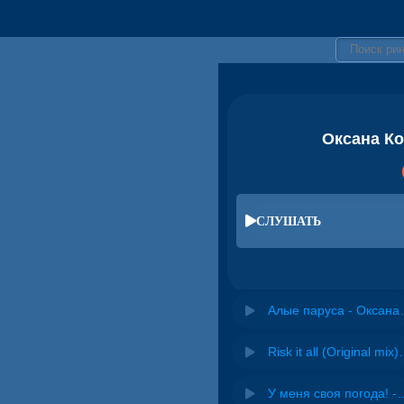
Оксана Ко
СЛУШАТЬ
Алые паруса - 
Risk it all (O
У меня своя погода! -