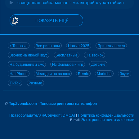
священная война мэшап - меллстрой х урал гайсин
ПОКАЗАТЬ ЕЩЁ
↑ Топовые
Все рингтоны
Новые 2025
Припевы песен
Звонок на любой вкус
Бесплатные
На звонок
На будильник и смс
Из фильмов и игр
Детские
На iPhone
Мелодии на звонок
Remix
Marimba
Звуки
TikTok
Разные
©
TopZvonok.com - Топовые рингтоны на телефон
Правообладателям/Copyright(DMCA)
Политика конфиденциальности
|
Электронная почта для связи
E-mail: