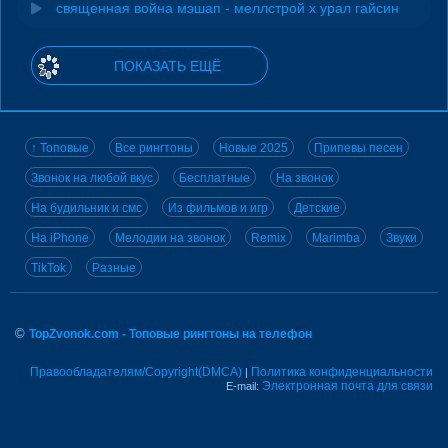
священная война мэшап - меллстрой х урал гайсин
ПОКАЗАТЬ ЕЩЁ
↑ Топовые
Все рингтоны
Новые 2025
Припевы песен
Звонок на любой вкус
Бесплатные
На звонок
На будильник и смс
Из фильмов и игр
Детские
На iPhone
Мелодии на звонок
Remix
Marimba
Звуки
TikTok
Разные
©
TopZvonok.com - Топовые рингтоны на телефон
Правообладателям/Copyright(DMCA)
Политика конфиденциальности
|
Электронная почта для связи
E-mail: