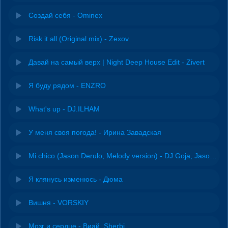
Создай себя - Ominex
Risk it all (Original mix) - Zexov
Давай на самый верх | Night Deep House Edit - Zivert
Я буду рядом - ENZRO
What's up - DJ.ILHAM
У меня своя погода! - Ирина Завадская
Mi chico (Jason Derulo, Melody version) - DJ Goja, Jason Derulo & Melody
Я клянусь изменюсь - Дюма
Вишня - VORSKIY
Мозг и сердце - Виай, Sherbi