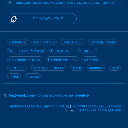
священная война мэшап - меллстрой х урал гайсин
ПОКАЗАТЬ ЕЩЁ
↑ Топовые
Все рингтоны
Новые 2025
Припевы песен
Звонок на любой вкус
Бесплатные
На звонок
На будильник и смс
Из фильмов и игр
Детские
На iPhone
Мелодии на звонок
Remix
Marimba
Звуки
TikTok
Разные
©
TopZvonok.com - Топовые рингтоны на телефон
Правообладателям/Copyright(DMCA)
Политика конфиденциальности
|
Электронная почта для связи
E-mail: