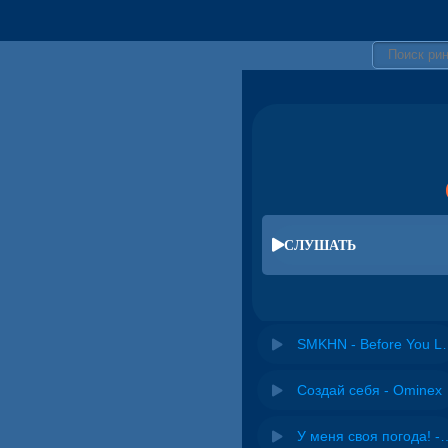
СЛУШАТЬ
SMKHN - Be
Создай себя - Ominex
У меня своя погода! -