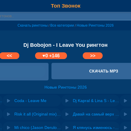
Топ Звонок
Скачать рингтоны
Все категории
Новые Рингтоны 2026
/
/
Dj Bobojon - I Leave You рингтон
<<
♥
0
+146
>>
СКАЧАТЬ MP3
Новые Рингтоны 2026
fore You Leave
Coda - Leave Me
Dj Kapral & Lina S - Leave Me Alone
Risk it all (Original mix) - Zexov
Давай на самый верх | Night Deep House Edit - Zivert
 Ирина Завадская
Mi chico (Jason Derulo, Melody version) - DJ Goja, Jason Derulo & Melody
Я клянусь изменюсь - Дюма