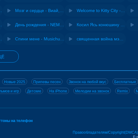
Pasha Production
Мозг и сердце - Виай, Sherbi
Welcome to Kitty City - Cyriak
ы - Дисковолна
День рождения - NEMIGA
Косил Ясь конюшину - ВИА "Песняры"
iginal mix) - MODESSON
Спини мене - Musichuman
священная война мэшап - меллстрой х урал гайсин
ЩЁ
Новые 2025
Припевы песен
Звонок на любой вкус
Бесплатные
ьмов и игр
Детские
На iPhone
Мелодии на звонок
Remix
M
нгтоны на телефон
Правообладателям/Copyright(DMCA)
E-m