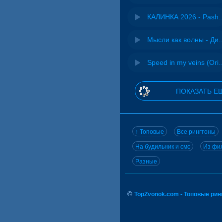
КАЛИНКА 2026 - 
Мысли как волн
Speed in my veins (Or
ПОКАЗАТЬ Е
↑ Топовые
Все рингтоны
На будильник и смс
Из фил
Разные
©
TopZvonok.com - Топовые ри