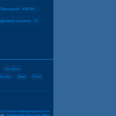
Принцесса - ХАНЗА, Adjo
Дыхание в унисон - DJ Maximus
На звонок
arimba
Звуки
TikTok
Политика конфиденциальности
|
Электронная почта для связи
ail: