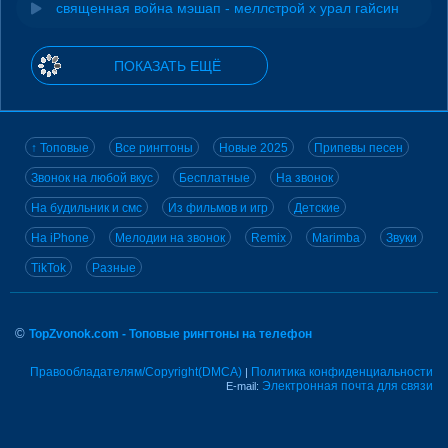
священная война мэшап - меллстрой х урал гайсин
ПОКАЗАТЬ ЕЩЁ
↑ Топовые
Все рингтоны
Новые 2025
Припевы песен
Звонок на любой вкус
Бесплатные
На звонок
На будильник и смс
Из фильмов и игр
Детские
На iPhone
Мелодии на звонок
Remix
Marimba
Звуки
TikTok
Разные
©
TopZvonok.com - Топовые рингтоны на телефон
Правообладателям/Copyright(DMCA)
Политика конфиденциальности
|
Электронная почта для связи
E-mail: