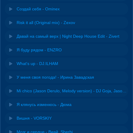
Создай себя - Ominex
Risk it all (Original mix) - Zexov
Давай на самый верх | Night Deep House Edit - Zivert
Я буду рядом - ENZRO
What's up - DJ.ILHAM
У меня своя погода! - Ирина Завадская
Mi chico (Jason Derulo, Melody version) - DJ Goja, Jason Derulo & Melody
Я клянусь изменюсь - Дюма
Вишня - VORSKIY
Мозг и сердце - Виай, Sherbi