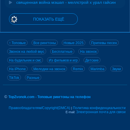
священная война мэшап - меллстрой х урал гайсин
ПОКАЗАТЬ ЕЩЁ
↑ Топовые
Все рингтоны
Новые 2025
Припевы песен
Звонок на любой вкус
Бесплатные
На звонок
На будильник и смс
Из фильмов и игр
Детские
На iPhone
Мелодии на звонок
Remix
Marimba
Звуки
TikTok
Разные
©
TopZvonok.com - Топовые рингтоны на телефон
Правообладателям/Copyright(DMCA)
Политика конфиденциальности
|
Электронная почта для связи
E-mail: