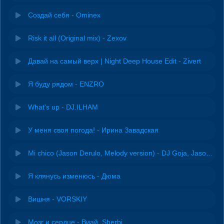
Создай себя - Ominex
Risk it all (Original mix) - Zexov
Давай на самый верх | Night Deep House Edit - Zivert
Я буду рядом - ENZRO
What's up - DJ.ILHAM
У меня своя погода! - Ирина Завадская
Mi chico (Jason Derulo, Melody version) - DJ Goja, Jason Derulo & Melody
Я клянусь изменюсь - Дюма
Вишня - VORSKIY
Мозг и сердце - Виай, Sherbi