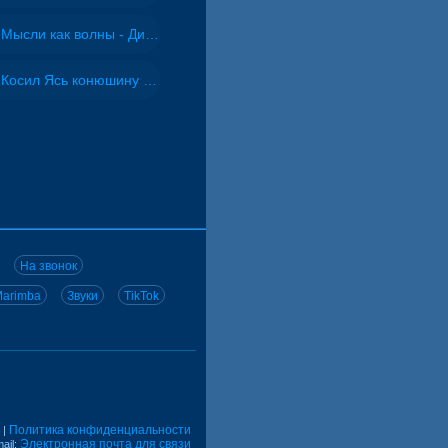
Мысли как волны - Дисковолна
Косил Ясь конюшину - ВИА "Песняры"
На звонок
arimba
Звуки
TikTok
Политика конфиденциальности
|
Электронная почта для связи
ail: