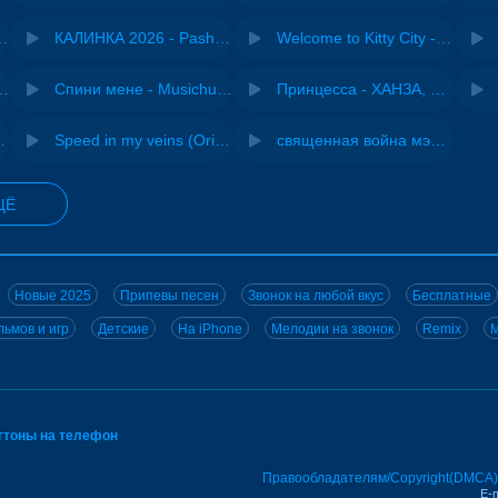
- Виай, Sherbi
КАЛИНКА 2026 - Pasha Production
Welcome to Kitty City - Cyriak
ения - NEMIGA
Спини мене - Musichuman
Принцесса - ХАНЗА, Adjo
 DJ Maximus
Speed in my veins (Original mix) - MODESSON
священная война мэшап - меллстрой х урал гайсин
ЩЁ
Новые 2025
Припевы песен
Звонок на любой вкус
Бесплатные
ьмов и игр
Детские
На iPhone
Мелодии на звонок
Remix
M
нгтоны на телефон
Правообладателям/Copyright(DMCA)
E-m