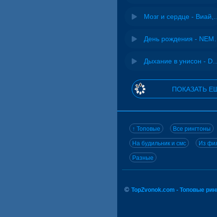
Мозг и сердце 
День рожд
Дыхание в унисон -
ПОКАЗАТЬ Е
↑ Топовые
Все рингтоны
На будильник и смс
Из фил
Разные
©
TopZvonok.com - Топовые ри