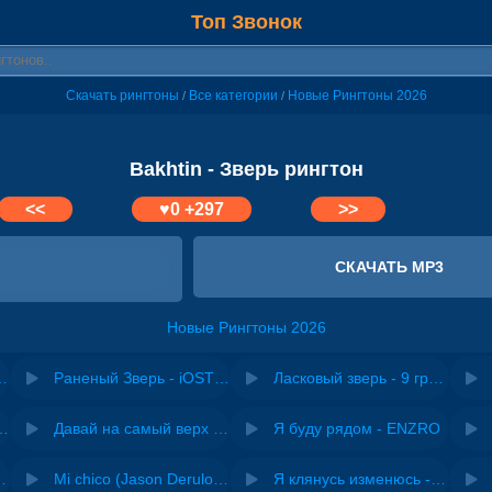
Топ Звонок
Скачать рингтоны
Все категории
Новые Рингтоны 2026
/
/
Bakhtin - Зверь рингтон
<<
♥
0
+297
>>
СКАЧАТЬ MP3
Новые Рингтоны 2026
Ласковый зверь
Раненый Зверь - iOSTRA
Ласковый зверь - 9 грамм & Alina Orlova
riginal mix) - Zexov
Давай на самый верх | Night Deep House Edit - Zivert
Я буду рядом - ENZRO
 Ирина Завадская
Mi chico (Jason Derulo, Melody version) - DJ Goja, Jason Derulo & Melody
Я клянусь изменюсь - Дюма