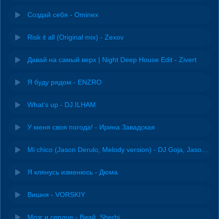
Создай себя - Ominex
Risk it all (Original mix) - Zexov
Давай на самый верх | Night Deep House Edit - Zivert
Я буду рядом - ENZRO
What's up - DJ.ILHAM
У меня своя погода! - Ирина Завадская
Mi chico (Jason Derulo, Melody version) - DJ Goja, Jason Derulo & Melody
Я клянусь изменюсь - Дюма
Вишня - VORSKIY
Мозг и сердце - Виай, Sherbi