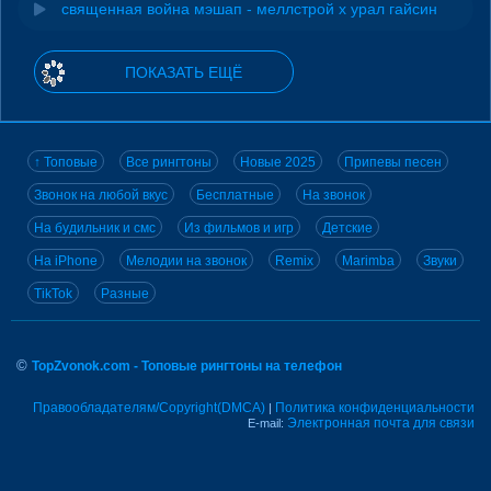
священная война мэшап - меллстрой х урал гайсин
ПОКАЗАТЬ ЕЩЁ
↑ Топовые
Все рингтоны
Новые 2025
Припевы песен
Звонок на любой вкус
Бесплатные
На звонок
На будильник и смс
Из фильмов и игр
Детские
На iPhone
Мелодии на звонок
Remix
Marimba
Звуки
TikTok
Разные
©
TopZvonok.com - Топовые рингтоны на телефон
Правообладателям/Copyright(DMCA)
Политика конфиденциальности
|
Электронная почта для связи
E-mail: