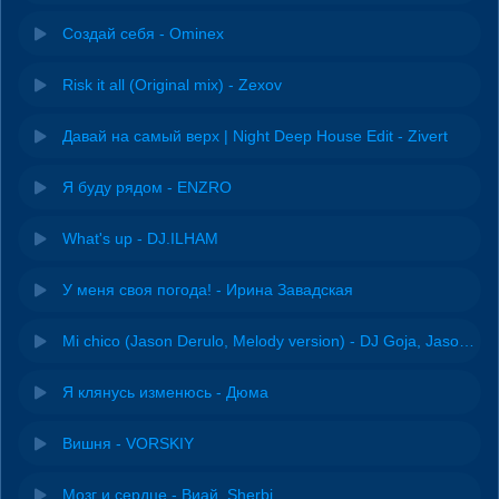
Создай себя - Ominex
Risk it all (Original mix) - Zexov
Давай на самый верх | Night Deep House Edit - Zivert
Я буду рядом - ENZRO
What's up - DJ.ILHAM
У меня своя погода! - Ирина Завадская
Mi chico (Jason Derulo, Melody version) - DJ Goja, Jason Derulo & Melody
Я клянусь изменюсь - Дюма
Вишня - VORSKIY
Мозг и сердце - Виай, Sherbi