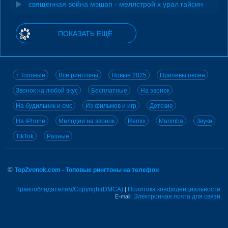
священная война мэшап - меллстрой х урал гайсин
ПОКАЗАТЬ ЕЩЁ
↑ Топовые
Все рингтоны
Новые 2025
Припевы песен
Звонок на любой вкус
Бесплатные
На звонок
На будильник и смс
Из фильмов и игр
Детские
На iPhone
Мелодии на звонок
Remix
Marimba
Звуки
TikTok
Разные
©
TopZvonok.com - Топовые рингтоны на телефон
Правообладателям/Copyright(DMCA)
Политика конфиденциальности
|
Электронная почта для связи
E-mail: