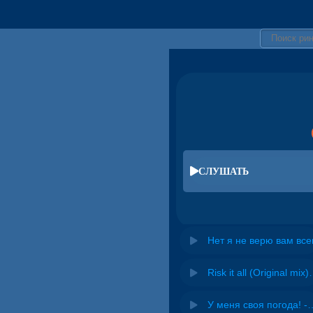
СЛУШАТЬ
Нет я не верю вам вс
Risk it all (O
У меня своя погода! -