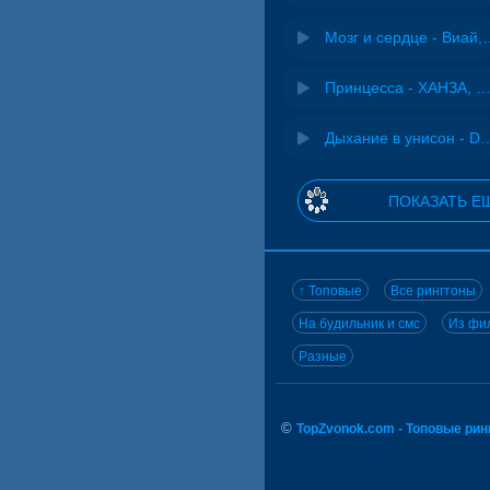
Мозг и сердце 
Принцесса - ХАНЗА, Ad
Дыхание в унисон -
ПОКАЗАТЬ Е
↑ Топовые
Все рингтоны
На будильник и смс
Из фил
Разные
©
TopZvonok.com - Топовые ри