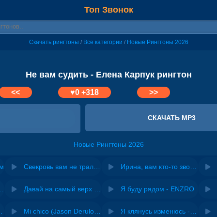
Топ Звонок
Скачать рингтоны
Все категории
Новые Рингтоны 2026
/
/
Не вам судить - Елена Карпук рингтон
<<
♥
0
+318
>>
СКАЧАТЬ MP3
Новые Рингтоны 2026
ем
Свекровь вам не трали-вали
Ирина, вам кто-то звонит
riginal mix) - Zexov
Давай на самый верх | Night Deep House Edit - Zivert
Я буду рядом - ENZRO
 Ирина Завадская
Mi chico (Jason Derulo, Melody version) - DJ Goja, Jason Derulo & Melody
Я клянусь изменюсь - Дюма