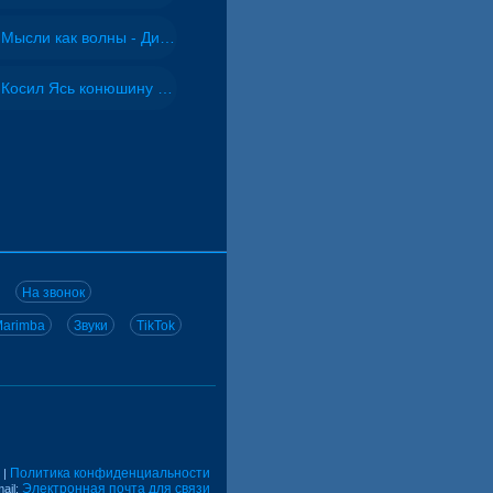
Мысли как волны - Дисковолна
Косил Ясь конюшину - ВИА "Песняры"
На звонок
arimba
Звуки
TikTok
Политика конфиденциальности
|
Электронная почта для связи
ail: