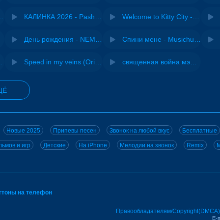
- Виай, Sherbi
КАЛИНКА 2026 - Pasha Production
Welcome to Kitty City - Cyriak
jo
День рождения - NEMIGA
Спини мене - Musichuman
 DJ Maximus
Speed in my veins (Original mix) - MODESSON
священная война мэшап - меллстрой х урал гайсин
ЩЁ
Новые 2025
Припевы песен
Звонок на любой вкус
Бесплатные
ьмов и игр
Детские
На iPhone
Мелодии на звонок
Remix
M
нгтоны на телефон
Правообладателям/Copyright(DMCA)
E-m