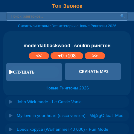
Топ Звонок
Скачать рингтоны
Все категории
Новые Рингтоны 2026
/
/
mode:dabbackwood - soulrin рингтон
<<
♥
0
+108
>>
СКАЧАТЬ MP3
СЛУШАТЬ
Новые Рингтоны 2026
John Wick mode - Le Castle Vania
My love in your heart (disco version) - M@rgO feat. Mode One
Ересь хоруса (Warhammer 40 000) - Fun Mode