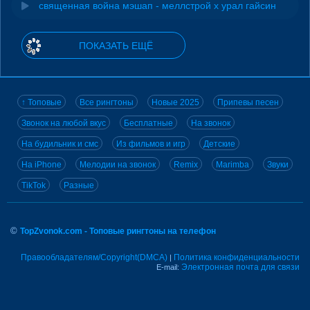
священная война мэшап - меллстрой х урал гайсин
ПОКАЗАТЬ ЕЩЁ
↑ Топовые
Все рингтоны
Новые 2025
Припевы песен
Звонок на любой вкус
Бесплатные
На звонок
На будильник и смс
Из фильмов и игр
Детские
На iPhone
Мелодии на звонок
Remix
Marimba
Звуки
TikTok
Разные
©
TopZvonok.com - Топовые рингтоны на телефон
Правообладателям/Copyright(DMCA)
Политика конфиденциальности
|
Электронная почта для связи
E-mail: