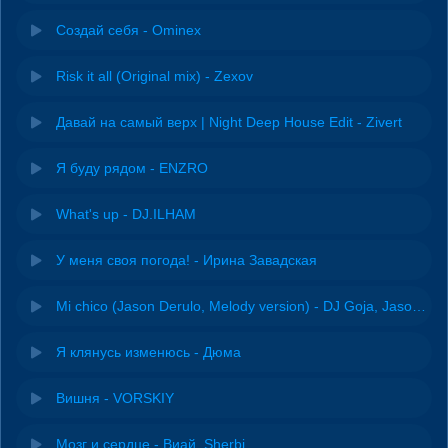
Создай себя - Ominex
Risk it all (Original mix) - Zexov
Давай на самый верх | Night Deep House Edit - Zivert
Я буду рядом - ENZRO
What's up - DJ.ILHAM
У меня своя погода! - Ирина Завадская
Mi chico (Jason Derulo, Melody version) - DJ Goja, Jason Derulo & Melody
Я клянусь изменюсь - Дюма
Вишня - VORSKIY
Мозг и сердце - Виай, Sherbi