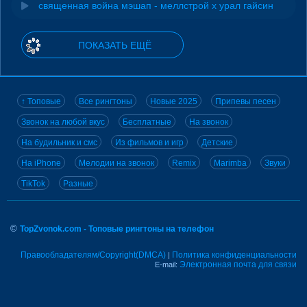
священная война мэшап - меллстрой х урал гайсин
ПОКАЗАТЬ ЕЩЁ
↑ Топовые
Все рингтоны
Новые 2025
Припевы песен
Звонок на любой вкус
Бесплатные
На звонок
На будильник и смс
Из фильмов и игр
Детские
На iPhone
Мелодии на звонок
Remix
Marimba
Звуки
TikTok
Разные
©
TopZvonok.com - Топовые рингтоны на телефон
Правообладателям/Copyright(DMCA)
Политика конфиденциальности
|
Электронная почта для связи
E-mail: