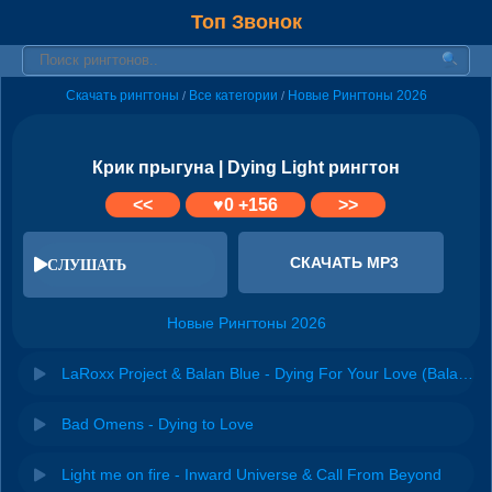
Топ Звонок
Скачать рингтоны
Все категории
Новые Рингтоны 2026
/
/
Крик прыгуна | Dying Light рингтон
<<
♥
0
+156
>>
СКАЧАТЬ MP3
СЛУШАТЬ
Новые Рингтоны 2026
LaRoxx Project & Balan Blue - Dying For Your Love (Balan Blue Remix)
Bad Omens - Dying to Love
Light me on fire - Inward Universe & Call From Beyond