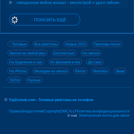
священная война мэшап - меллстрой х урал гайсин
ПОКАЗАТЬ ЕЩЁ
↑ Топовые
Все рингтоны
Новые 2025
Припевы песен
Звонок на любой вкус
Бесплатные
На звонок
На будильник и смс
Из фильмов и игр
Детские
На iPhone
Мелодии на звонок
Remix
Marimba
Звуки
TikTok
Разные
©
TopZvonok.com - Топовые рингтоны на телефон
Правообладателям/Copyright(DMCA)
Политика конфиденциальности
|
Электронная почта для связи
E-mail: