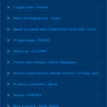
Создай себя - Ominex
Risk it all (Original mix) - Zexov
Давай на самый верх | Night Deep House Edit - Zivert
Я буду рядом - ENZRO
What's up - DJ.ILHAM
У меня своя погода! - Ирина Завадская
Mi chico (Jason Derulo, Melody version) - DJ Goja, Jason Derulo & Melody
Я клянусь изменюсь - Дюма
Вишня - VORSKIY
Мозг и сердце - Виай, Sherbi