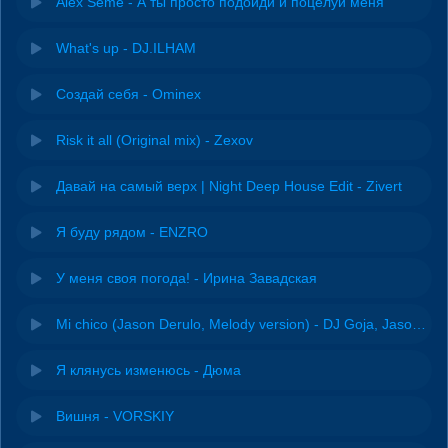
Alex Seme - А ты просто подойди и поцелуй меня
What's up - DJ.ILHAM
Создай себя - Ominex
Risk it all (Original mix) - Zexov
Давай на самый верх | Night Deep House Edit - Zivert
Я буду рядом - ENZRO
У меня своя погода! - Ирина Завадская
Mi chico (Jason Derulo, Melody version) - DJ Goja, Jason Derulo & Melody
Я клянусь изменюсь - Дюма
Вишня - VORSKIY