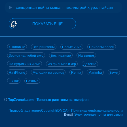
священная война мэшап - меллстрой х урал гайсин
ПОКАЗАТЬ ЕЩЁ
↑ Топовые
Все рингтоны
Новые 2025
Припевы песен
Звонок на любой вкус
Бесплатные
На звонок
На будильник и смс
Из фильмов и игр
Детские
На iPhone
Мелодии на звонок
Remix
Marimba
Звуки
TikTok
Разные
©
TopZvonok.com - Топовые рингтоны на телефон
Правообладателям/Copyright(DMCA)
Политика конфиденциальности
|
Электронная почта для связи
E-mail: