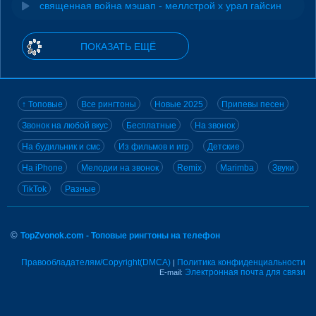
священная война мэшап - меллстрой х урал гайсин
ПОКАЗАТЬ ЕЩЁ
↑ Топовые
Все рингтоны
Новые 2025
Припевы песен
Звонок на любой вкус
Бесплатные
На звонок
На будильник и смс
Из фильмов и игр
Детские
На iPhone
Мелодии на звонок
Remix
Marimba
Звуки
TikTok
Разные
©
TopZvonok.com - Топовые рингтоны на телефон
Правообладателям/Copyright(DMCA)
Политика конфиденциальности
|
Электронная почта для связи
E-mail: