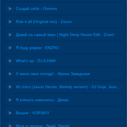
Создай себя - Ominex
Risk it all (Original mix) - Zexov
Давай на самый верх | Night Deep House Edit - Zivert
Я буду рядом - ENZRO
What's up - DJ.ILHAM
У меня своя погода! - Ирина Завадская
Mi chico (Jason Derulo, Melody version) - DJ Goja, Jason Derulo & Melody
Я клянусь изменюсь - Дюма
Вишня - VORSKIY
Мозг и сердце - Виай, Sherbi