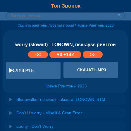
Топ Звонок
Скачать рингтоны
Все категории
Новые Рингтоны 2026
/
/
worry (slowed) - LONOWN, riserayss рингтон
<<
♥
0
+142
>>
СКАЧАТЬ MP3
СЛУШАТЬ
Новые Рингтоны 2026
Sleepwalker (slowed) - akiaura, LONOWN, STM
Don't U worry - Minelli & Gran Error
Leony - Don’t Worry