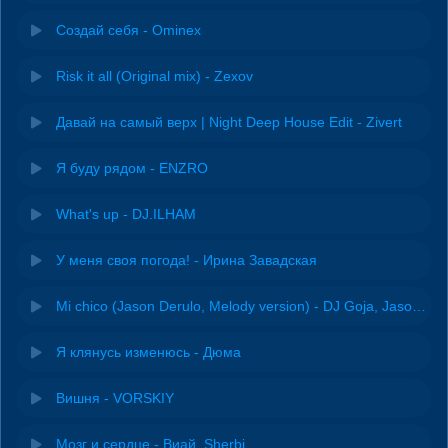
Создай себя - Ominex
Risk it all (Original mix) - Zexov
Давай на самый верх | Night Deep House Edit - Zivert
Я буду рядом - ENZRO
What's up - DJ.ILHAM
У меня своя погода! - Ирина Завадская
Mi chico (Jason Derulo, Melody version) - DJ Goja, Jason Derulo & Melody
Я клянусь изменюсь - Дюма
Вишня - VORSKIY
Мозг и сердце - Виай, Sherbi