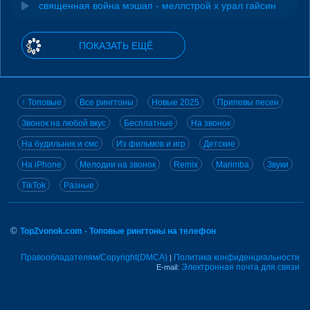
священная война мэшап - меллстрой х урал гайсин
ПОКАЗАТЬ ЕЩЁ
↑ Топовые
Все рингтоны
Новые 2025
Припевы песен
Звонок на любой вкус
Бесплатные
На звонок
На будильник и смс
Из фильмов и игр
Детские
На iPhone
Мелодии на звонок
Remix
Marimba
Звуки
TikTok
Разные
©
TopZvonok.com - Топовые рингтоны на телефон
Правообладателям/Copyright(DMCA)
Политика конфиденциальности
|
Электронная почта для связи
E-mail: