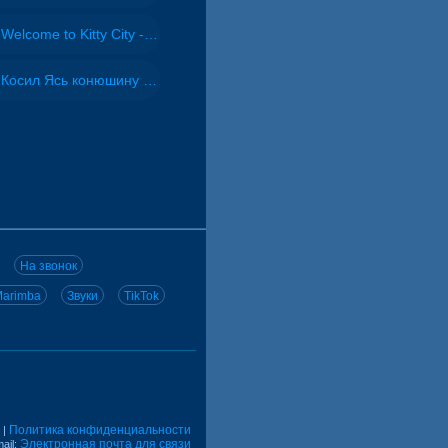
Welcome to Kitty City - Cyriak
Косил Ясь конюшину - ВИА "Песняры"
На звонок
arimba
Звуки
TikTok
Политика конфиденциальности
|
Электронная почта для связи
ail: