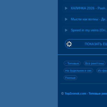
КАЛИНКА 2026 - 
Мысли как волн
Speed in my veins (Or
ПОКАЗАТЬ Е
↑ Топовые
Все рингтоны
На будильник и смс
Из фил
Разные
©
TopZvonok.com - Топовые ри