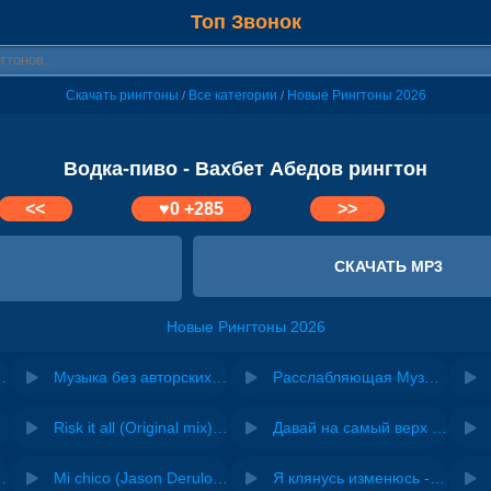
Топ Звонок
Скачать рингтоны
Все категории
Новые Рингтоны 2026
/
/
Водка-пиво - Вахбет Абедов рингтон
<<
♥
0
+285
>>
СКАЧАТЬ MP3
Новые Рингтоны 2026
- Водка, кальян
Музыка без авторских прав для YouTube, Instagram, TikTok
Расслабляющая Музыка на звонок
Risk it all (Original mix) - Zexov
Давай на самый верх | Night Deep House Edit - Zivert
 Ирина Завадская
Mi chico (Jason Derulo, Melody version) - DJ Goja, Jason Derulo & Melody
Я клянусь изменюсь - Дюма