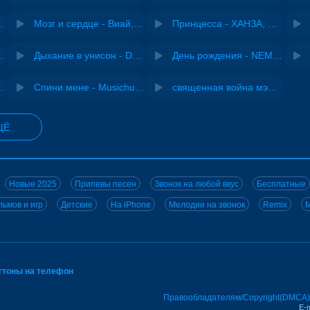
Pasha Production
Мозг и сердце - Виай, Sherbi
Принцесса - ХАНЗА, Adjo
ы - Дисковолна
Дыхание в унисон - DJ Maximus
День рождения - NEMIGA
iginal mix) - MODESSON
Спини мене - Musichuman
священная война мэшап - меллстрой х урал гайсин
ЩЁ
Новые 2025
Припевы песен
Звонок на любой вкус
Бесплатные
ьмов и игр
Детские
На iPhone
Мелодии на звонок
Remix
M
нгтоны на телефон
Правообладателям/Copyright(DMCA)
E-m