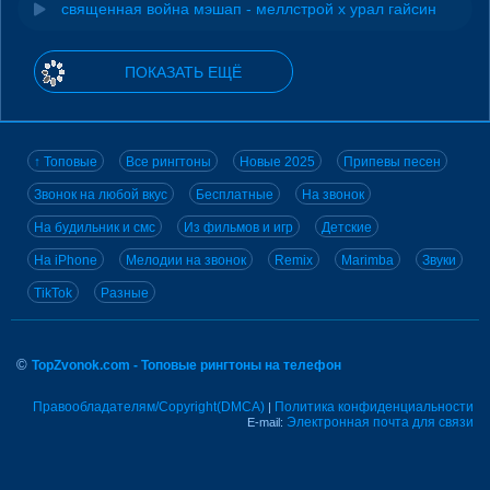
священная война мэшап - меллстрой х урал гайсин
ПОКАЗАТЬ ЕЩЁ
↑ Топовые
Все рингтоны
Новые 2025
Припевы песен
Звонок на любой вкус
Бесплатные
На звонок
На будильник и смс
Из фильмов и игр
Детские
На iPhone
Мелодии на звонок
Remix
Marimba
Звуки
TikTok
Разные
©
TopZvonok.com - Топовые рингтоны на телефон
Правообладателям/Copyright(DMCA)
Политика конфиденциальности
|
Электронная почта для связи
E-mail: