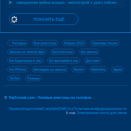
священная война мэшап - меллстрой х урал гайсин
ПОКАЗАТЬ ЕЩЁ
↑ Топовые
Все рингтоны
Новые 2025
Припевы песен
Звонок на любой вкус
Бесплатные
На звонок
На будильник и смс
Из фильмов и игр
Детские
На iPhone
Мелодии на звонок
Remix
Marimba
Звуки
TikTok
Разные
©
TopZvonok.com - Топовые рингтоны на телефон
Правообладателям/Copyright(DMCA)
Политика конфиденциальности
|
Электронная почта для связи
E-mail: