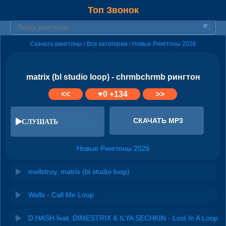
Топ Звонок
Скачать рингтоны
Все категории
Новые Рингтоны 2026
/
/
matrix (bl studio loop) - chrmbchrmb рингтон
<<
♥
0
+134
>>
СКАЧАТЬ MP3
СЛУШАТЬ
Новые Рингтоны 2026
mellstroy, matrix (bl studio loop)
Walls - Call Me Loop
D.HASH feat. DIMESTRIX & ILYA SECHKIN - Lost In A Loop