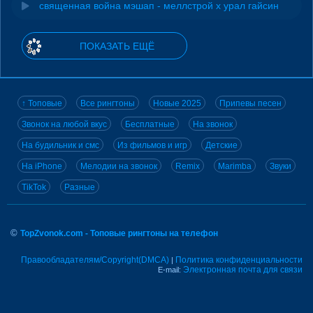
священная война мэшап - меллстрой х урал гайсин
ПОКАЗАТЬ ЕЩЁ
↑ Топовые
Все рингтоны
Новые 2025
Припевы песен
Звонок на любой вкус
Бесплатные
На звонок
На будильник и смс
Из фильмов и игр
Детские
На iPhone
Мелодии на звонок
Remix
Marimba
Звуки
TikTok
Разные
©
TopZvonok.com - Топовые рингтоны на телефон
Правообладателям/Copyright(DMCA)
Политика конфиденциальности
|
Электронная почта для связи
E-mail: