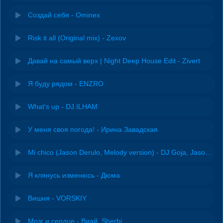
Создай себя - Ominex
Risk it all (Original mix) - Zexov
Давай на самый верх | Night Deep House Edit - Zivert
Я буду рядом - ENZRO
What's up - DJ.ILHAM
У меня своя погода! - Ирина Завадская
Mi chico (Jason Derulo, Melody version) - DJ Goja, Jason Derulo & Melody
Я клянусь изменюсь - Дюма
Вишня - VORSKIY
Мозг и сердце - Виай, Sherbi