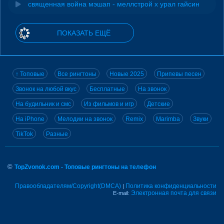
священная война мэшап - меллстрой х урал гайсин
ПОКАЗАТЬ ЕЩЁ
↑ Топовые
Все рингтоны
Новые 2025
Припевы песен
Звонок на любой вкус
Бесплатные
На звонок
На будильник и смс
Из фильмов и игр
Детские
На iPhone
Мелодии на звонок
Remix
Marimba
Звуки
TikTok
Разные
©
TopZvonok.com - Топовые рингтоны на телефон
Правообладателям/Copyright(DMCA)
Политика конфиденциальности
|
Электронная почта для связи
E-mail: