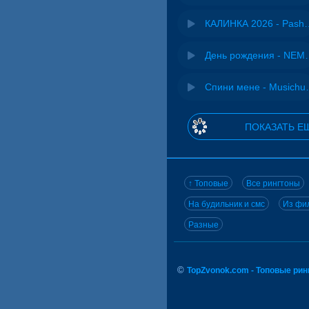
КАЛИНКА 2026 - 
День рожд
Спини ме
ПОКАЗАТЬ Е
↑ Топовые
Все рингтоны
На будильник и смс
Из фил
Разные
©
TopZvonok.com - Топовые ри