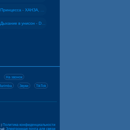
Принцесса - ХАНЗА, Adjo
Дыхание в унисон - DJ Maximus
На звонок
arimba
Звуки
TikTok
Политика конфиденциальности
|
Электронная почта для связи
ail: