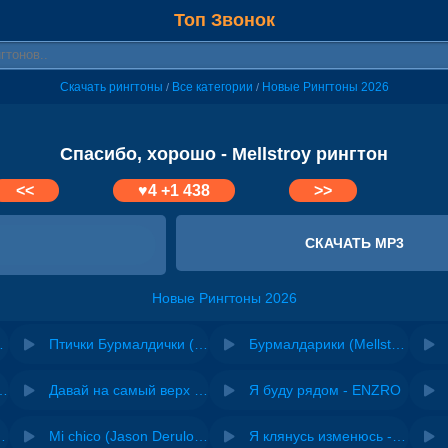
Топ Звонок
Скачать рингтоны
Все категории
Новые Рингтоны 2026
/
/
Спасибо, хорошо - Mellstroy рингтон
<<
♥
4
+1 438
>>
СКАЧАТЬ MP3
Новые Рингтоны 2026
Mellstroy
Птички Бурмалдички (Mellstroy, Angry Birds mashup)
Бурмалдарики (Mellstroy, Смешарики: Погоня mashup)
riginal mix) - Zexov
Давай на самый верх | Night Deep House Edit - Zivert
Я буду рядом - ENZRO
 Ирина Завадская
Mi chico (Jason Derulo, Melody version) - DJ Goja, Jason Derulo & Melody
Я клянусь изменюсь - Дюма