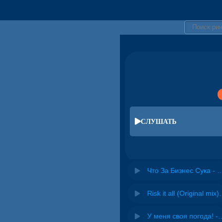
СЛУШАТЬ
Что За Бизнес Сука - 
Risk it all (O
У меня своя погода! -