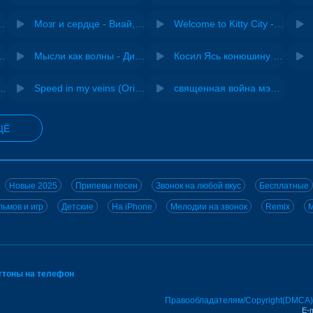
Pasha Production
Мозг и сердце - Виай, Sherbi
Welcome to Kitty City - Cyriak
ения - NEMIGA
Мысли как волны - Дисковолна
Косил Ясь конюшину - ВИА "Песняры"
не - Musichuman
Speed in my veins (Original mix) - MODESSON
священная война мэшап - меллстрой х урал гайсин
ЩЁ
Новые 2025
Припевы песен
Звонок на любой вкус
Бесплатные
ьмов и игр
Детские
На iPhone
Мелодии на звонок
Remix
M
нгтоны на телефон
Правообладателям/Copyright(DMCA)
E-m