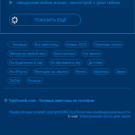
священная война мэшап - меллстрой х урал гайсин
ПОКАЗАТЬ ЕЩЁ
↑ Топовые
Все рингтоны
Новые 2025
Припевы песен
Звонок на любой вкус
Бесплатные
На звонок
На будильник и смс
Из фильмов и игр
Детские
На iPhone
Мелодии на звонок
Remix
Marimba
Звуки
TikTok
Разные
©
TopZvonok.com - Топовые рингтоны на телефон
Правообладателям/Copyright(DMCA)
Политика конфиденциальности
|
Электронная почта для связи
E-mail: