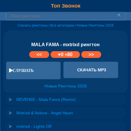
Топ Звонок
Скачать рингтоны
Все категории
Новые Рингтоны 2026
/
/
MALA FAMA - mxtrixd рингтон
<<
♥
0
+80
>>
СКАЧАТЬ MP3
СЛУШАТЬ
Новые Рингтоны 2026
REVEN6E - Mala Fama (Remix)
Mxtrixd & Nxlove - Angel Heart
mxtrixd - Lights Off