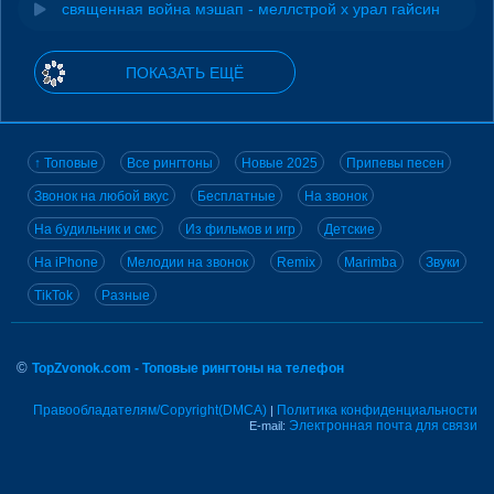
священная война мэшап - меллстрой х урал гайсин
ПОКАЗАТЬ ЕЩЁ
↑ Топовые
Все рингтоны
Новые 2025
Припевы песен
Звонок на любой вкус
Бесплатные
На звонок
На будильник и смс
Из фильмов и игр
Детские
На iPhone
Мелодии на звонок
Remix
Marimba
Звуки
TikTok
Разные
©
TopZvonok.com - Топовые рингтоны на телефон
Правообладателям/Copyright(DMCA)
Политика конфиденциальности
|
Электронная почта для связи
E-mail: