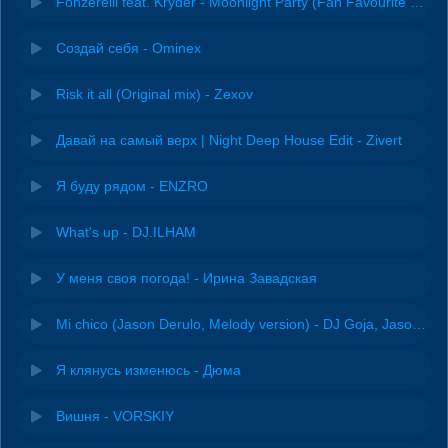
Fonzerelli feat. Kryder - Moonlight Party (Fan Favourite Og Mix)
Создай себя - Ominex
Risk it all (Original mix) - Zexov
Давай на самый верх | Night Deep House Edit - Zivert
Я буду рядом - ENZRO
What's up - DJ.ILHAM
У меня своя погода! - Ирина Завадская
Mi chico (Jason Derulo, Melody version) - DJ Goja, Jason Derulo & Melody
Я клянусь изменюсь - Дюма
Вишня - VORSKIY