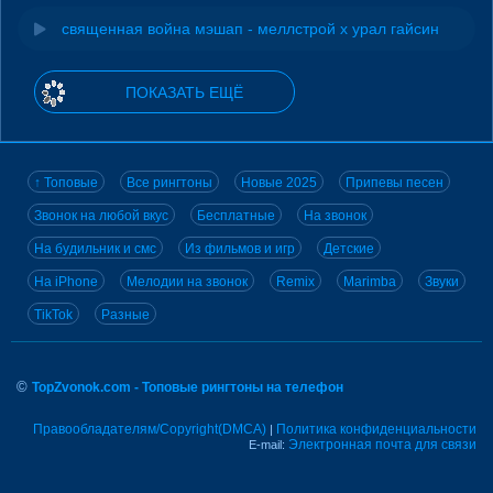
священная война мэшап - меллстрой х урал гайсин
ПОКАЗАТЬ ЕЩЁ
↑ Топовые
Все рингтоны
Новые 2025
Припевы песен
Звонок на любой вкус
Бесплатные
На звонок
На будильник и смс
Из фильмов и игр
Детские
На iPhone
Мелодии на звонок
Remix
Marimba
Звуки
TikTok
Разные
©
TopZvonok.com - Топовые рингтоны на телефон
Правообладателям/Copyright(DMCA)
Политика конфиденциальности
|
Электронная почта для связи
E-mail: