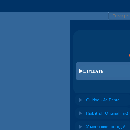
СЛУШАТЬ
Ouidad - Je Reste
Risk it all (O
У меня своя погода! -