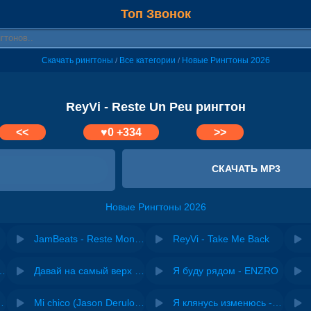
Топ Звонок
Скачать рингтоны
Все категории
Новые Рингтоны 2026
/
/
ReyVi - Reste Un Peu рингтон
<<
♥
0
+334
>>
СКАЧАТЬ MP3
Новые Рингтоны 2026
JamBeats - Reste Mon Amour
ReyVi - Take Me Back
riginal mix) - Zexov
Давай на самый верх | Night Deep House Edit - Zivert
Я буду рядом - ENZRO
 Ирина Завадская
Mi chico (Jason Derulo, Melody version) - DJ Goja, Jason Derulo & Melody
Я клянусь изменюсь - Дюма