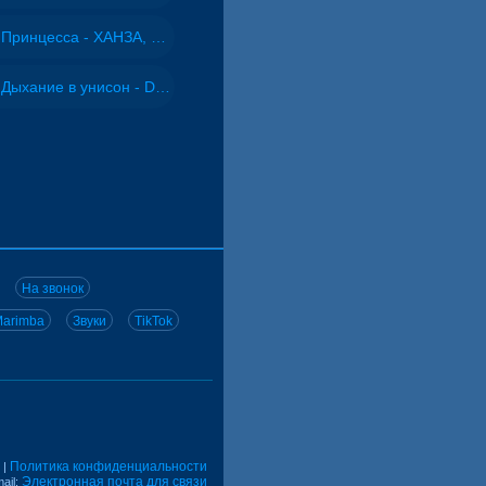
Принцесса - ХАНЗА, Adjo
Дыхание в унисон - DJ Maximus
На звонок
arimba
Звуки
TikTok
Политика конфиденциальности
|
Электронная почта для связи
ail: