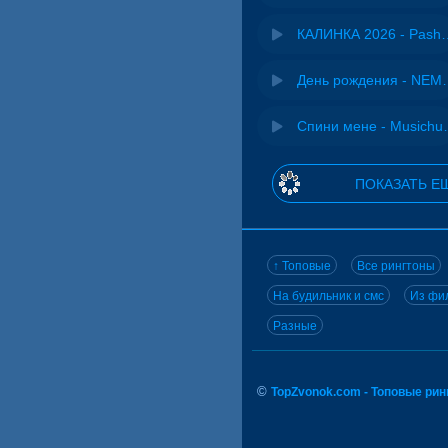
КАЛИНКА 2026 - 
День рожд
Спини ме
ПОКАЗАТЬ Е
↑ Топовые
Все рингтоны
На будильник и смс
Из фил
Разные
©
TopZvonok.com - Топовые ри