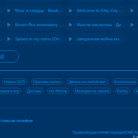
Pasha Production
Мозг и сердце - Виай, Sherbi
Welcome to Kitty City - Cyriak
ения - NEMIGA
Косил Ясь конюшину - ВИА "Песняры"
Мысли как волны - Дисковолна
не - Musichuman
Speed in my veins (Original mix) - MODESSON
священная война мэшап - меллстрой х урал гайсин
ЩЁ
Новые 2025
Припевы песен
Звонок на любой вкус
Бесплатные
ьмов и игр
Детские
На iPhone
Мелодии на звонок
Remix
M
нгтоны на телефон
Правообладателям/Copyright(DMCA)
E-m