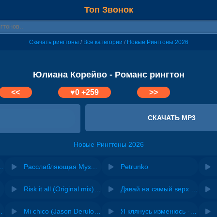
Топ Звонок
Скачать рингтоны
Все категории
Новые Рингтоны 2026
/
/
Юлиана Корейво - Романс рингтон
<<
♥
0
+259
>>
СКАЧАТЬ MP3
Новые Рингтоны 2026
я YouTube, Instagram, TikTok
Расслабляющая Музыка на звонок
Petrunko
Risk it all (Original mix) - Zexov
Давай на самый верх | Night Deep House Edit - Zivert
 Ирина Завадская
Mi chico (Jason Derulo, Melody version) - DJ Goja, Jason Derulo & Melody
Я клянусь изменюсь - Дюма