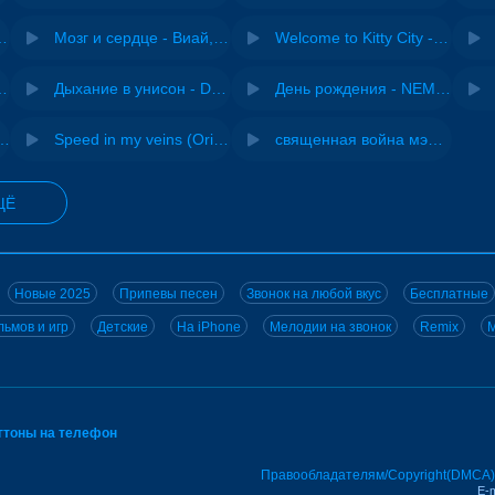
Pasha Production
Мозг и сердце - Виай, Sherbi
Welcome to Kitty City - Cyriak
ы - Дисковолна
Дыхание в унисон - DJ Maximus
День рождения - NEMIGA
не - Musichuman
Speed in my veins (Original mix) - MODESSON
священная война мэшап - меллстрой х урал гайсин
ЩЁ
Новые 2025
Припевы песен
Звонок на любой вкус
Бесплатные
ьмов и игр
Детские
На iPhone
Мелодии на звонок
Remix
M
нгтоны на телефон
Правообладателям/Copyright(DMCA)
E-m