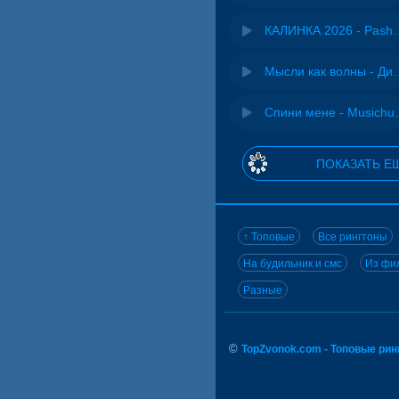
КАЛИНКА 2026 - 
Мысли как волн
Спини ме
ПОКАЗАТЬ Е
↑ Топовые
Все рингтоны
На будильник и смс
Из фил
Разные
©
TopZvonok.com - Топовые ри