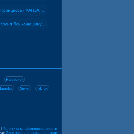
Принцесса - ХАНЗА, Adjo
Косил Ясь конюшину - ВИА "Песняры"
На звонок
arimba
Звуки
TikTok
Политика конфиденциальности
|
Электронная почта для связи
ail: