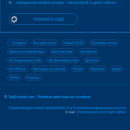
священная война мэшап - меллстрой х урал гайсин
ПОКАЗАТЬ ЕЩЁ
↑ Топовые
Все рингтоны
Новые 2025
Припевы песен
Звонок на любой вкус
Бесплатные
На звонок
На будильник и смс
Из фильмов и игр
Детские
На iPhone
Мелодии на звонок
Remix
Marimba
Звуки
TikTok
Разные
©
TopZvonok.com - Топовые рингтоны на телефон
Правообладателям/Copyright(DMCA)
Политика конфиденциальности
|
Электронная почта для связи
E-mail: