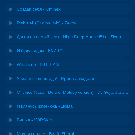
Создай себя - Ominex
Risk it all (Original mix) - Zexov
Давай на самый верх | Night Deep House Edit - Zivert
Я буду рядом - ENZRO
What's up - DJ.ILHAM
У меня своя погода! - Ирина Завадская
Mi chico (Jason Derulo, Melody version) - DJ Goja, Jason Derulo & Melody
Я клянусь изменюсь - Дюма
Вишня - VORSKIY
Мозг и сердце - Виай, Sherbi