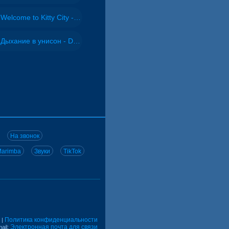
Welcome to Kitty City - Cyriak
Дыхание в унисон - DJ Maximus
На звонок
arimba
Звуки
TikTok
Политика конфиденциальности
|
Электронная почта для связи
ail: