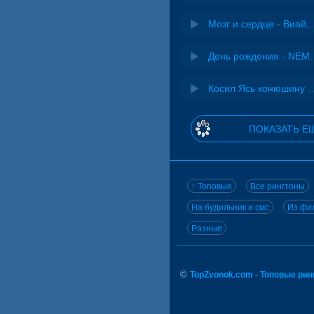
Мозг и сердце 
День рожд
Косил Ясь конюшину - 
ПОКАЗАТЬ Е
↑ Топовые
Все рингтоны
На будильник и смс
Из фил
Разные
©
TopZvonok.com - Топовые ри