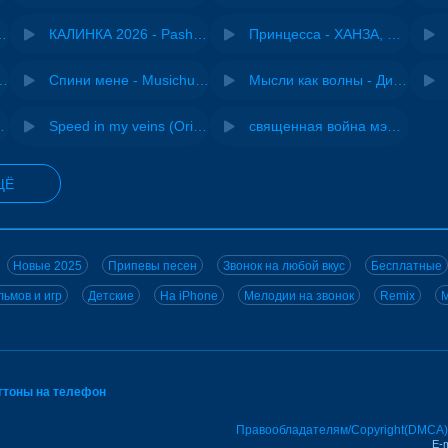
- Виай, Sherbi
КАЛИНКА 2026 - Pasha Production
Принцесса - ХАНЗА, Adjo
ения - NEMIGA
Спини мене - Musichuman
Мысли как волны - Дисковолна
ВИА "Песняры"
Speed in my veins (Original mix) - MODESSON
священная война мэшап - меллстрой х урал гайсин
ЩЁ
Новые 2025
Припевы песен
Звонок на любой вкус
Бесплатные
ьмов и игр
Детские
На iPhone
Мелодии на звонок
Remix
M
нгтоны на телефон
Правообладателям/Copyright(DMCA)
E-m