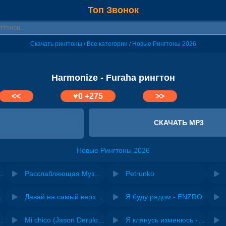
Топ Звонок
Скачать рингтоны
Все категории
Новые Рингтоны 2026
/
/
Harmonize - Furaha рингтон
<<
♥
0
+275
>>
СКАЧАТЬ MP3
Новые Рингтоны 2026
я YouTube, Instagram, TikTok
Расслабляющая Музыка на звонок
Petrunko
riginal mix) - Zexov
Давай на самый верх | Night Deep House Edit - Zivert
Я буду рядом - ENZRO
 Ирина Завадская
Mi chico (Jason Derulo, Melody version) - DJ Goja, Jason Derulo & Melody
Я клянусь изменюсь - Дюма