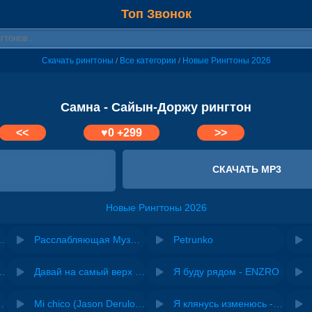
Топ Звонок
Скачать рингтоны
Все категории
Новые Рингтоны 2026
/
/
Самна - Сайын-Доржу рингтон
<<
♥
0
+299
>>
СКАЧАТЬ MP3
Новые Рингтоны 2026
я YouTube, Instagram, TikTok
Расслабляющая Музыка на звонок
Petrunko
riginal mix) - Zexov
Давай на самый верх | Night Deep House Edit - Zivert
Я буду рядом - ENZRO
 Ирина Завадская
Mi chico (Jason Derulo, Melody version) - DJ Goja, Jason Derulo & Melody
Я клянусь изменюсь - Дюма