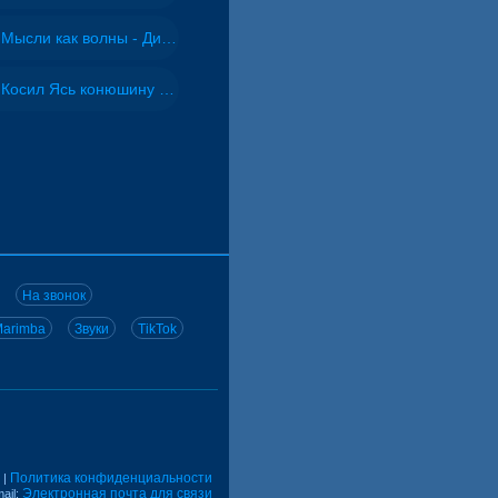
Мысли как волны - Дисковолна
Косил Ясь конюшину - ВИА "Песняры"
На звонок
arimba
Звуки
TikTok
Политика конфиденциальности
|
Электронная почта для связи
ail: