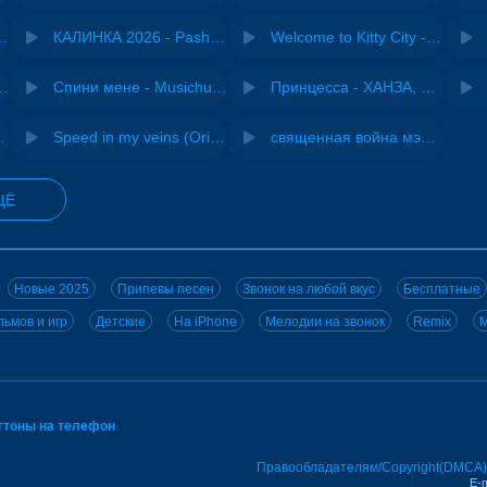
- Виай, Sherbi
КАЛИНКА 2026 - Pasha Production
Welcome to Kitty City - Cyriak
ения - NEMIGA
Спини мене - Musichuman
Принцесса - ХАНЗА, Adjo
 DJ Maximus
Speed in my veins (Original mix) - MODESSON
священная война мэшап - меллстрой х урал гайсин
ЩЁ
Новые 2025
Припевы песен
Звонок на любой вкус
Бесплатные
ьмов и игр
Детские
На iPhone
Мелодии на звонок
Remix
M
нгтоны на телефон
Правообладателям/Copyright(DMCA)
E-m