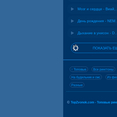
Мозг и сердце 
День рожд
Дыхание в унисон -
ПОКАЗАТЬ Е
↑ Топовые
Все рингтоны
На будильник и смс
Из фил
Разные
©
TopZvonok.com - Топовые ри