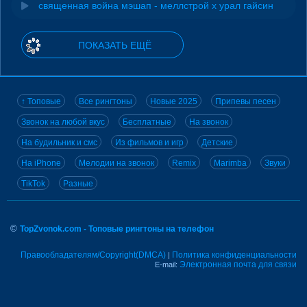
священная война мэшап - меллстрой х урал гайсин
ПОКАЗАТЬ ЕЩЁ
↑ Топовые
Все рингтоны
Новые 2025
Припевы песен
Звонок на любой вкус
Бесплатные
На звонок
На будильник и смс
Из фильмов и игр
Детские
На iPhone
Мелодии на звонок
Remix
Marimba
Звуки
TikTok
Разные
©
TopZvonok.com - Топовые рингтоны на телефон
Правообладателям/Copyright(DMCA)
Политика конфиденциальности
|
Электронная почта для связи
E-mail: