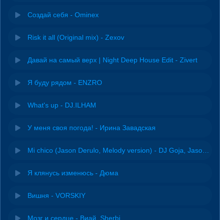
Создай себя - Ominex
Risk it all (Original mix) - Zexov
Давай на самый верх | Night Deep House Edit - Zivert
Я буду рядом - ENZRO
What's up - DJ.ILHAM
У меня своя погода! - Ирина Завадская
Mi chico (Jason Derulo, Melody version) - DJ Goja, Jason Derulo & Melody
Я клянусь изменюсь - Дюма
Вишня - VORSKIY
Мозг и сердце - Виай, Sherbi