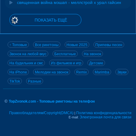
священная война мэшап - меллстрой х урал гайсин
ПОКАЗАТЬ ЕЩЁ
↑ Топовые
Все рингтоны
Новые 2025
Припевы песен
Звонок на любой вкус
Бесплатные
На звонок
На будильник и смс
Из фильмов и игр
Детские
На iPhone
Мелодии на звонок
Remix
Marimba
Звуки
TikTok
Разные
©
TopZvonok.com - Топовые рингтоны на телефон
Правообладателям/Copyright(DMCA)
Политика конфиденциальности
|
Электронная почта для связи
E-mail: