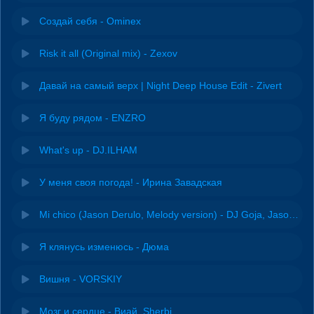
Создай себя - Ominex
Risk it all (Original mix) - Zexov
Давай на самый верх | Night Deep House Edit - Zivert
Я буду рядом - ENZRO
What's up - DJ.ILHAM
У меня своя погода! - Ирина Завадская
Mi chico (Jason Derulo, Melody version) - DJ Goja, Jason Derulo & Melody
Я клянусь изменюсь - Дюма
Вишня - VORSKIY
Мозг и сердце - Виай, Sherbi